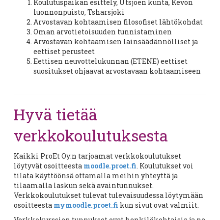
Koulutuspaikan esittely, Utsjoen kunta, Kevon
luonnonpuisto, Tsharsjoki
Arvostavan kohtaamisen filosofiset lähtökohdat
Oman arvotietoisuuden tunnistaminen
Arvostavan kohtaamisen lainsäädännölliset ja
eettiset perusteet
Eettisen neuvottelukunnan (ETENE) eettiset
suositukset ohjaavat arvostavaan kohtaamiseen
Hyvä tietää
verkkokoulutuksesta
Kaikki ProEt Oy:n tarjoamat verkkokoulutukset
löytyvät osoitteesta
moodle.proet.fi
. Koulutukset voi
tilata käyttöönsä ottamalla meihin yhteyttä ja
tilaamalla laskun sekä avaintunnukset.
Verkkokoulutukset tulevat tulevaisuudessa löytymään
osoitteesta
mymoodle.proet.fi
kun sivut ovat valmiit.
Verkkokurssien tunnukset ovat henkilökohtaisia ja ne