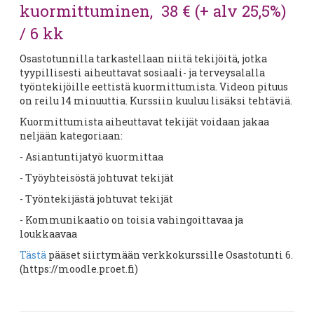
kuormittuminen, 38 € (+ alv 25,5%)
/ 6 kk
Osastotunnilla tarkastellaan niitä tekijöitä, jotka
tyypillisesti aiheuttavat sosiaali- ja terveysalalla
työntekijöille eettistä kuormittumista. Videon pituus
on reilu 14 minuuttia. Kurssiin kuuluu lisäksi tehtäviä.
Kuormittumista aiheuttavat tekijät voidaan jakaa
neljään kategoriaan:
- Asiantuntijatyö kuormittaa
- Työyhteisöstä johtuvat tekijät
- Työntekijästä johtuvat tekijät
- Kommunikaatio on toisia vahingoittavaa ja
loukkaavaa
Tästä
pääset siirtymään verkkokurssille Osastotunti 6.
(https://moodle.proet.fi)