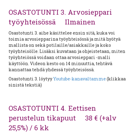
OSASTOTUNTI 3. Arvosieppari
työyhteisössä Ilmainen
Osastotunti 3. aihe käsittelee ensin sitä, kuka voi
toimia arvosiepparina työyhteisössä ja mitä hyötyä
mallista on sekä potilaille/asiakkaille ja koko
työyhteisölle. Lisäksi kuvataan ja ohjeistetaan, miten
työyhteiössä voidaan ottaa arvosieppari -malli
käyttöön. Videon kesto on 14 minuuttia, tehtävä
kannattaa tehdä yhdessä työyhteisössä.
Osastotunti 3. löytyy
Youtube-kanavaltamme
(klikkaa
sinistä tekstiä)
OSASTOTUNTI 4. Eettisen
perustelun tikapuut 38 € (+alv
25,5%) / 6 kk