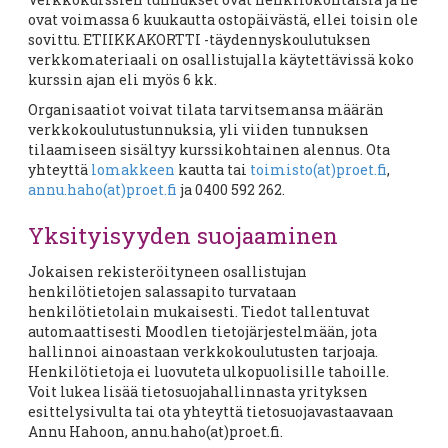
ovat voimassa 6 kuukautta ostopäivästä, ellei toisin ole
sovittu. ETIIKKAKORTTI -täydennyskoulutuksen
verkkomateriaali on osallistujalla käytettävissä koko
kurssin ajan eli myös 6 kk.
Organisaatiot voivat tilata tarvitsemansa määrän
verkkokoulutustunnuksia, yli viiden tunnuksen
tilaamiseen sisältyy kurssikohtainen alennus. Ota
yhteyttä
lomakkeen
kautta tai
toimisto(at)proet.fi
,
annu.haho(at)proet.fi
ja 0400 592 262.
Yksityisyyden suojaaminen
Jokaisen rekisteröityneen osallistujan
henkilötietojen salassapito turvataan
henkilötietolain mukaisesti. Tiedot tallentuvat
automaattisesti Moodlen tietojärjestelmään, jota
hallinnoi ainoastaan verkkokoulutusten tarjoaja.
Henkilötietoja ei luovuteta ulkopuolisille tahoille.
Voit lukea lisää tietosuojahallinnasta yrityksen
esittelysivulta tai ota yhteyttä tietosuojavastaavaan
Annu Hahoon, annu.haho(at)proet.fi.