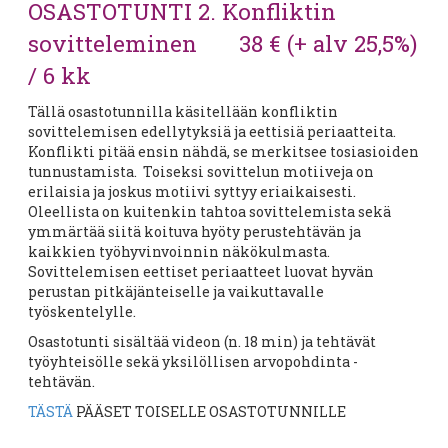
OSASTOTUNTI 2. Konfliktin
sovitteleminen 38 € (+ alv 25,5%)
/ 6 kk
Tällä osastotunnilla käsitellään konfliktin
sovittelemisen edellytyksiä ja eettisiä periaatteita.
Konflikti pitää ensin nähdä, se merkitsee tosiasioiden
tunnustamista. Toiseksi sovittelun motiiveja on
erilaisia ja joskus motiivi syttyy eriaikaisesti.
Oleellista on kuitenkin tahtoa sovittelemista sekä
ymmärtää siitä koituva hyöty perustehtävän ja
kaikkien työhyvinvoinnin näkökulmasta.
Sovittelemisen eettiset periaatteet luovat hyvän
perustan pitkäjänteiselle ja vaikuttavalle
työskentelylle.
Osastotunti sisältää videon (n. 18 min) ja tehtävät
työyhteisölle sekä yksilöllisen arvopohdinta -
tehtävän.
TÄSTÄ
PÄÄSET TOISELLE OSASTOTUNNILLE