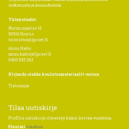
tutkimusta ja konsultointia.
Yhteystiedot:
Nurmiojantie 16
90910 Kontio
toimisto(at)proet.fi
Annu Haho
annu.haho(at)proet.fi
0400 592 262
Kirjaudu sisään koulutusmateriaalit-osioon
Tietosuoja
Tilaa uutiskirje
ProEtin uutiskirje ilmestyy kaksi kertaa vuodessa.
Etunimi
Pakollinen