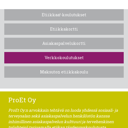
Etiikkaa!-koulutukset
Etiikkakortti
Asiakaspalvelukortti
Verkkokoulutukset
Maksuton etiikkakoulu
ProEt Oy
ProEt Oy:n arvokkain tehtävä on luoda yhdessä sosiaali- ja
terveysalan sekä asiakaspalvelun henkilöstön kanssa
inhimillinen asiakaspalvelun kulttuuri ja tervehenkinen
työyhteisö tarjoamalla etiikan täydennyskoulutusta,