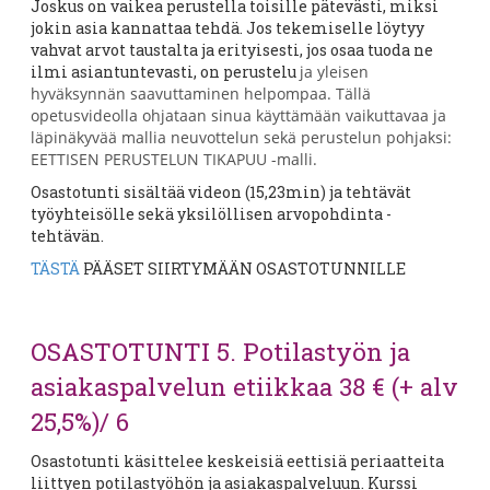
Joskus on vaikea perustella toisille pätevästi, miksi
jokin asia kannattaa tehdä. Jos tekemiselle löytyy
vahvat arvot taustalta ja erityisesti, jos osaa tuoda ne
ilmi asiantuntevasti, on perustelu
ja yleisen
hyväksynnän saavuttaminen helpompaa. Tällä
opetusvideolla ohjataan sinua käyttämään vaikuttavaa ja
läpinäkyvää mallia neuvottelun sekä perustelun pohjaksi:
EETTISEN PERUSTELUN TIKAPUU -malli.
Osastotunti sisältää videon (15,23min) ja tehtävät
työyhteisölle sekä yksilöllisen arvopohdinta -
tehtävän.
TÄSTÄ
PÄÄSET SIIRTYMÄÄN OSASTOTUNNILLE
OSASTOTUNTI 5. Potilastyön ja
asiakaspalvelun etiikkaa 38 € (+ alv
25,5%)/ 6
Osastotunti käsittelee keskeisiä eettisiä periaatteita
liittyen potilastyöhön ja asiakaspalveluun. Kurssi