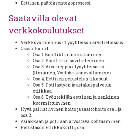
Eettinen päätöksentekoprosessi
Saatavilla olevat
verkkokoulutukset
Verkkovalmennus - Työyhteisön arvotietoisuus
Osastotunnit:
Osa 1. Konfliktin tunnistaminen
Osa 2. Konfliktin sovitteleminen
Osa 3. Arvosieppari työyhteisössä
(Ilmainen, Youtube-kanavallamme)
Osa 4. Eettisen perustelun tikapuut
Osa 5. Potilastyön ja asiakaspalvelun
etiikkaa
Osa 6. Työntekijän eettinen ja henkinen
kuormittuminen
Hyvä palliatiivinen hoito ja saattohoito osa 1 ja
osa 2.
Asiakkaan ja potilaan arvostava kohtaaminen
Perustason Etiikkakortti, osa 1.