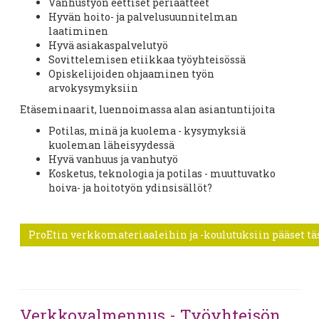
Vanhustyön eettiset periaatteet
Hyvän hoito- ja palvelusuunnitelman
laatiminen
Hyvä asiakaspalvelutyö
Sovittelemisen etiikkaa työyhteisössä
Opiskelijoiden ohjaaminen työn
arvokysymyksiin
Etäseminaarit, luennoimassa alan asiantuntijoita
Potilas, minä ja kuolema - kysymyksiä
kuoleman läheisyydessä
Hyvä vanhuus ja vanhutyö
Kosketus, teknologia ja potilas - muuttuvatko
hoiva- ja hoitotyön ydinsisällöt?
ProEtin verkkomateriaaleihin ja -koulutuksiin pääset täs
Verkkovalmennus - Työyhteisön