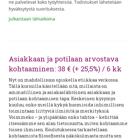
ne palvelevat koko työyhteisöä. Todistukset lähetetään
hyväksytystä suorituksesta.
Julkaistaan lähiaikoina
Asiakkaan ja potilaan arvostava
kohtaaminen: 38 € (+ 25,5%) / 6 kk
Nyt on mahdollisuus opiskella etiikkaa verkossa.
Tällä kurssilla käsitellään sitä, millaista on
ammatillinen ja asiakaslähtöinen asiakkaan ja
potilaan kohtaamisen tapa. Keskeinen kysymys
kuuluu, onko meillä kykyä huomioida inhimillisen
toimintaan liittyviä ilmiöitä ja merkityksiä.
Voimmeko – ja ylipäätään onko tahtoa – kehittää
itsessämme sen alan tietoisuutta, miten kohtaamme
toisen ihmisen. Koulutuksessa tarkastellaan
kohtaamista filosofisesta näkökulmasta mutta sen