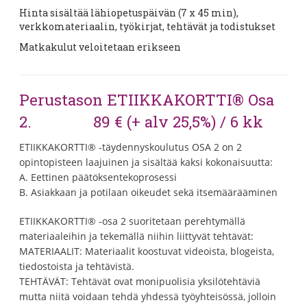
Hinta sisältää lähiopetuspäivän (7 x 45 min),
verkkomateriaalin, työkirjat, tehtävät ja todistukset
Matkakulut veloitetaan erikseen
Perustason ETIIKKAKORTTI® Osa
2. 89 € (+ alv 25,5%) / 6 kk
ETIIKKAKORTTI® -täydennyskoulutus OSA 2 on 2
opintopisteen laajuinen ja sisältää kaksi kokonaisuutta:
A. Eettinen päätöksentekoprosessi
B. Asiakkaan ja potilaan oikeudet sekä itsemäärääminen
ETIIKKAKORTTI® -osa 2 suoritetaan perehtymällä
materiaaleihin ja tekemällä niihin liittyvät tehtävät:
MATERIAALIT: Materiaalit koostuvat videoista, blogeista,
tiedostoista ja tehtävistä.
TEHTÄVÄT: Tehtävät ovat monipuolisia yksilötehtäviä
mutta niitä voidaan tehdä yhdessä työyhteisössä, jolloin