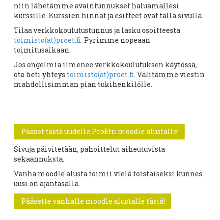
niin lähetämme avaintunnukset haluamallesi
kurssille. Kurssien hinnat ja esitteet ovat tällä sivulla.
Tilaa verkkokoulutustunnus ja lasku osoitteesta
toimisto(at)proet.fi.
Pyrimme nopeaan
toimitusaikaan.
Jos ongelmia ilmenee verkkokoulutuksen käytössä,
ota heti yhteys
toimisto(at)proet.fi
. Välitämme viestin
mahdollisimman pian tukihenkilölle.
Pääset tästä uudelle ProEtn moodle alustalle!
Sivuja päivitetään, pahoittelut aiheutuvista
sekaannuksta.
Vanha moodle alusta toimii vielä toistaiseksi kunnes
uusi on ajantasalla.
Pääsette vanhalle moodle alustalle tästä!