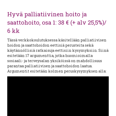
Hyvä palliatiivinen hoito ja
saattohoito, osa 1: 38 € (+ alv 25,5%)/
6 kk
Tässä verkkokoulutuksessa käsitellään palliatiivisen
hoidon ja saattohoidon eettisiä perusteita sekä
käytännöllisiä ratkaisuja eettisiin kysymyksiin. Siinä
esitetään 17 argumenttia, jotka huomioimalla
sosiaali- ja terveysalan yksiköissä on mahdollisuus
parantaa palliatiivisen ja saattohoidon laatua.
Argumentit esitetään kolmen peruskysymyksen alla: