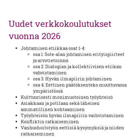
Uudet verkkokoulutukset
vuonna 2026
Johtamisen etiikkaa osat 1-4:
osa 1. Sote-alan johtamisen erityispiirteet
ja arvotietoisuus
osa 2. Dialogian ja kollektiivisen etiikan
vahvistaminen
osa 3. Hyvän ilmapiirin johtaminen
osa 4. Eettinen päätöksenteko muuttuvassa
ympäristössä
Kulttuurisesti monimuotoinen työyhteisö
Asiakkaan ja potilaan sekä läheisen
ammatillinen kohtaaminen
Työyhteisön hyvän ilmapiirin vaihvistaminen
Konfliktin ratkaiseminen
Vanhushoitotyön eettisiä kysymyksiä ja niiden
ratkaiseminen