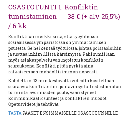
OSASTOTUNTI 1. Konfliktin
tunnistaminen 38 € (+ alv 25,5%)
/ 6 kk
Konflikti on merkki siitä, että työyhteisön
sosiaalisessa ympäristössä on ymmärtämisen
puutetta. Se heikentää työtulosta, johtaa poissaoloihin
ja tuottaa inhimillistä kärsimystä. Pahimmillaan
myös asiakaspalvelu vahingoittuu konfliktin
seurauksena. Konflikti pitää pyrkiä aina
ratkaisemaan mahdollisimman nopeasti.
Kahdella n. 13 min kestävällä videolla käsitellään
seuraavia konflikteihin johtavia syitä: tiedostamaton
toiminta, avoimuuden puute, vääristyneet
kommunikaatiosuhteet ja konfliktien muodot.
Opetusvideot ja tehtävät
TÄSTÄ
PÄÄSET ENSIMMÄISELLE OSASTOTUNNILLE