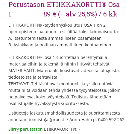
Perustason ETIIKKAKORTTI® Osa
1. 89 € (+ alv 25,5%) / 6 kk
ETIIKKAKORTTI® -täydennyskoulutus OSA 1 on 2
opintopisteen laajuinen ja sisältää kaksi kokonaisuutta:
A. Itsetuntemisesta ammatilliseen osaamiseen
B. Asiakkaan ja potilaan ammatillinen kohtaaminen
ETIIKKAKORTTI® -osa 1 suoritetaan perehtymällä
materiaaleihin ja tekemällä niihin liittyvät tehtävät:
MATERIAALIT: Materiaalit koostuvat videoista, blogeista,
tiedostoista ja tehtävistä.
TEHTÄVÄT: Tehtävät ovat monipuolisia yksilötehtäviä
mutta niitä voidaan tehdä yhdessä työyhteisössä, jolloin
ne palvelevat koko työyhteisöä. Todistus lähetetään
osallistujalle hyväksytystä suorituksesta.
Lisätietoja laskutusmahdollisuudesta ja suorittamisesta
annetaan toimisto(at)proet.fi / Annu Haho p. 0400 592 262
Siirry perustason
ETIIKKAKORTTI® -