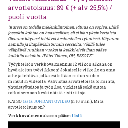
arvotietoisuus: 89 € (+ alv 25,5%) /
puoli vuotta
"Kurssi on todella mielenkiintoinen. Pituus on sopiva. Ehkä
jossakin kohtaa on haasteellista, eli ei liian yksinkertaista.
Olemme käyneet tehtäviä keskustellen ryhmissä. Käymme
aamulla ja iltapäivisin 30 min sessioita. Välillä tulee
välipäiviä ruuhkan vuoksi ja kaikki eivät ihan pääse
kaikkiin osioihin. /Päivi Ylönen, OH, ESSOTE"
Työyhteisön verkkovalmennus 12 viikon aikana on
hyvä aloitus työviikkoon! Jokaiselle viikolle on oma
aihe ja tehtävä, jotka esitellään reilun viiden
minuutin videolla. Vahvistaa arvotietoista toiminta,
yhteistyötaitoa ja työniloa, virkistää sekä auttaa
ratkaisemaan keskinäisiä ristiriitoja.
KATSO
tästä JOHDANTOVIDEO
(n 10 min.), Mitä
arvotietoisuus on?
Verkkovalmennukseen pääset
tästä