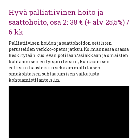
Hyvä palliatiivinen hoito ja
saattohoito, osa 2: 38 € (+ alv 25,5%) /
6 kk
Palliatiivisen hoidon ja saattohoidon eettisten
perusteiden verkko-opetus jatkuu. Kolmannessa osassa
keskitytään kuolevan potilaan/asiakkaan ja omaisten
kohtaamisen erityispiirteisiin, kohtaamisen
eettisiin haasteisiin sekä ammattilaisen
omakohtaisen suhtautumisen vaikutusta
kohtaamistilanteisiin.