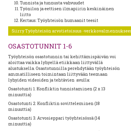
Tunnista ja tunnusta vahvuudet
Työnilon ja eettisen ilmapiirin keskinäinen
liitto
Kertaus: Työyhteisön humaanit teesit
Siirry Työyhteisön arvotietoisuus -verkkovalmennukseen
OSASTOTUNNIT 1-6
Työyhteisön osastotunnin tai kehittämispäivän voi
aloittaa vaikka lyhyellä etiikkaan liittyvällä
alustuksella. Osastotunnilla perehdytään työyhteisön
ammatilliseen toimintaan liittyvään teemaan
lyhyiden videoiden ja tehtävien avulla:
Osastotunti 1. Konfliktin tunnistaminen (2 x 13
minuuttia)
Osastotunti 2. Konfliktin sovitteleminen (18
minuuttia)
Osastotunti 3. Arvosieppari työyhteisössä (14
minuuttia)