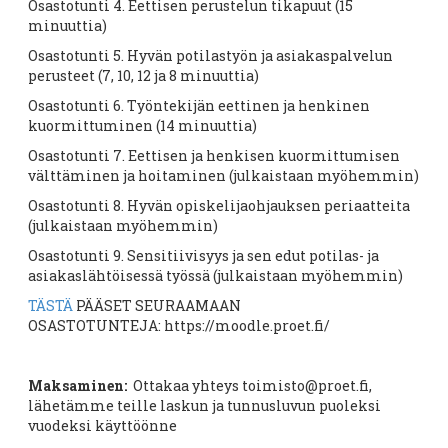
Osastotunti 4. Eettisen perustelun tikapuut (15
minuuttia)
Osastotunti 5. Hyvän potilastyön ja asiakaspalvelun
perusteet (7, 10, 12 ja 8 minuuttia)
Osastotunti 6. Työntekijän eettinen ja henkinen
kuormittuminen (14 minuuttia)
Osastotunti 7. Eettisen ja henkisen kuormittumisen
välttäminen ja hoitaminen (julkaistaan myöhemmin)
Osastotunti 8. Hyvän opiskelijaohjauksen periaatteita
(julkaistaan myöhemmin)
Osastotunti 9. Sensitiivisyys ja sen edut potilas- ja
asiakaslähtöisessä työssä (julkaistaan myöhemmin)
TÄSTÄ
PÄÄSET SEURAAMAAN
OSASTOTUNTEJA: https://moodle.proet.fi/
Maksaminen:
Ottakaa yhteys toimisto@proet.fi,
lähetämme teille laskun ja tunnusluvun puoleksi
vuodeksi käyttöönne